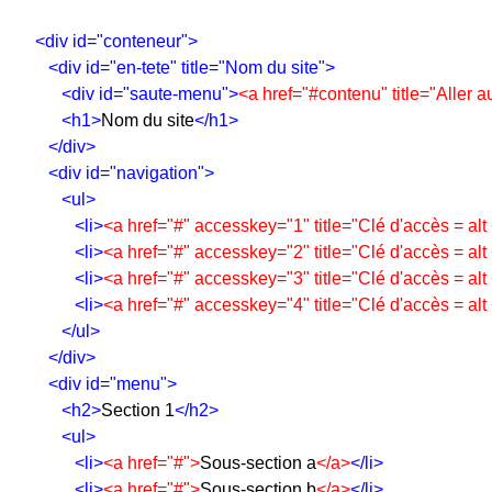
<div id="conteneur">
<div id="en-tete" title="Nom du site">
<div id="saute-menu">
<a href="#contenu" title="Aller 
<h1>
Nom du site
</h1>
</div>
<div id="navigation">
<ul>
<li>
<a href="#" accesskey="1" title="Clé d'accès = alt
<li>
<a href="#" accesskey="2" title="Clé d'accès = alt
<li>
<a href="#" accesskey="3" title="Clé d'accès = alt
<li>
<a href="#" accesskey="4" title="Clé d'accès = alt
</ul>
</div>
<div id="menu">
<h2>
Section 1
</h2>
<ul>
<li>
<a href="#">
Sous-section a
</a>
</li>
<li>
<a href="#">
Sous-section b
</a>
</li>