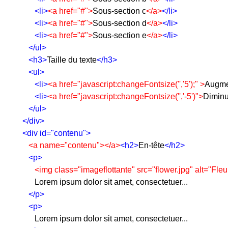
<li>
<a href="#">
Sous-section c
</a>
</li>
<li>
<a href="#">
Sous-section d
</a>
</li>
<li>
<a href="#">
Sous-section e
</a>
</li>
</ul>
<h3>
Taille du texte
</h3>
<ul>
<li>
<a href="javascript:changeFontsize('','5');" >
Augme
<li>
<a href="javascript:changeFontsize('','-5')">
Diminu
</ul>
</div>
<div id="contenu">
<a name="contenu">
</a>
<h2>
En-tête
</h2>
<p>
<img class="imageflottante" src="flower.jpg" alt="Fl
         Lorem ipsum dolor sit amet, consectetuer...
</p>
<p>
         Lorem ipsum dolor sit amet, consectetuer...